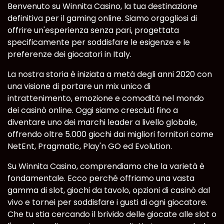
Benvenuto su Winnita Casino, la tua destinazione
definitiva per il gaming online. Siamo orgogliosi di
offrire un'esperienza senza pari, progettata
specificamente per soddisfare le esigenze e le
preferenze dei giocatori in Italy.
La nostra storia è iniziata a metà degli anni 2020 con
una visione di portare un mix unico di
intrattenimento, emozione e comodità nel mondo
dei casinò online. Oggi siamo cresciuti fino a
diventare uno dei marchi leader a livello globale,
offrendo oltre 5.000 giochi dai migliori fornitori come
NetEnt, Pragmatic, Play'n GO ed Evolution.
Su Winnita Casino, comprendiamo che la varietà è
fondamentale. Ecco perché offriamo una vasta
gamma di slot, giochi da tavolo, opzioni di casinò dal
vivo e tornei per soddisfare i gusti di ogni giocatore.
Che tu stia cercando il brivido delle giocate alle slot o