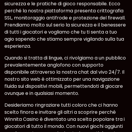
sicurezza e le pratiche di gioco responsabile. Ecco
perché la nostra piattaforma presenta crittografia
SSL, monitoraggio antifrode e protezione del firewall.
Prendiamo molto sul serio la sicurezza e il benessere
di tutti i giocatori e vogliamo che tu ti senta a tuo
agio sapendo che stiamo sempre vigilando sulla tua
esperienza.
Quando si tratta di lingue, ci rivolgiamo a un pubblico
prevalentemente anglofono con supporto
disponibile attraverso la nostra chat dal vivo 24/7. Il
nostro sito web è ottimizzato per una navigazione
fluida sui dispositivi mobili, permettendoti di giocare
ovunque e in qualsiasi momento.
Desideriamo ringraziare tutti coloro che ci hanno
scelto finora e invitare gli altri a scoprire perché
Winnita Casino è diventato una scelta popolare tra i
giocatori di tutto il mondo. Con nuovi giochi aggiunti