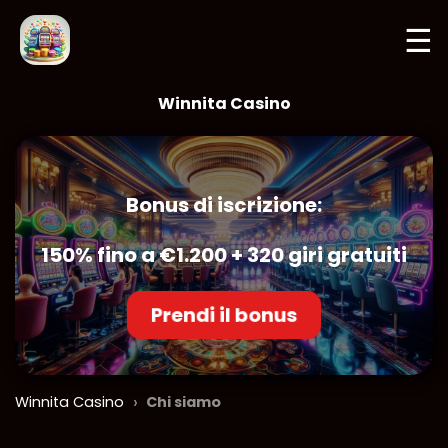
☰
Winnita Casino
Bonus di iscrizione:
150% fino a €1.200 + 320 giri gratuiti
Prendi il bonus
›
Winnita Casino
Chi siamo