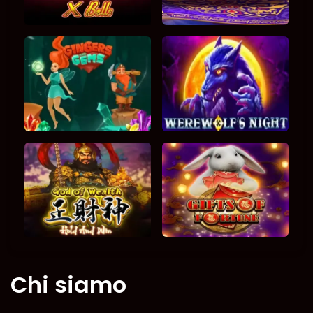
Chi siamo